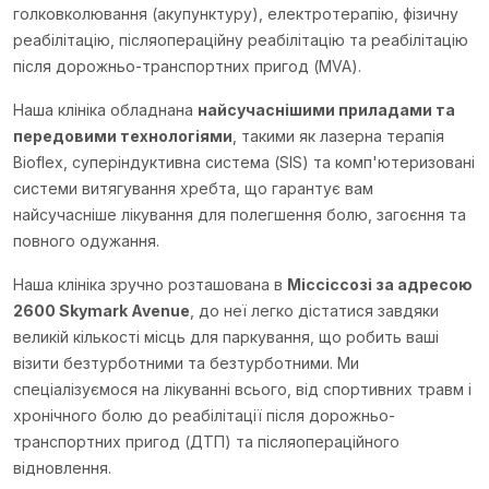
голковколювання (акупунктуру), електротерапію, фізичну
реабілітацію, післяопераційну реабілітацію та реабілітацію
після дорожньо-транспортних пригод (MVA).
Наша клініка обладнана
найсучаснішими приладами та
передовими технологіями
, такими як лазерна терапія
Bioflex, суперіндуктивна система (SIS) та комп'ютеризовані
системи витягування хребта, що гарантує вам
найсучасніше лікування для полегшення болю, загоєння та
повного одужання.
Наша клініка зручно розташована в
Міссіссозі за адресою
2600 Skymark Avenue
, до неї легко дістатися завдяки
великій кількості місць для паркування, що робить ваші
візити безтурботними та безтурботними. Ми
спеціалізуємося на лікуванні всього, від спортивних травм і
хронічного болю до реабілітації після дорожньо-
транспортних пригод (ДТП) та післяопераційного
відновлення.