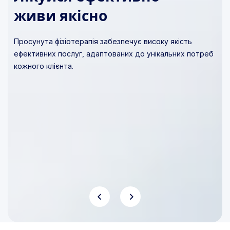
живи якісно
живи якісно
живи якісно
Просунута фізіотерапія забезпечує високу якість
Просунута фізіотерапія забезпечує високу якість
Просунута фізіотерапія забезпечує високу якість
ефективних послуг, адаптованих до унікальних потреб
ефективних послуг, адаптованих до унікальних потреб
ефективних послуг, адаптованих до унікальних потреб
кожного клієнта.
кожного клієнта.
кожного клієнта.