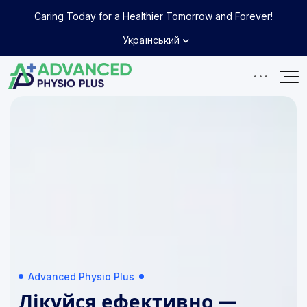
Caring Today for a Healthier Tomorrow and Forever!
Український
Advanced Physio Plus
Advanced Physio Plus
Advanced Physio Plus
Лікуйся ефективно —
Лікуйся ефективно —
Лікуйся ефективно —