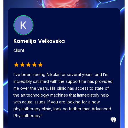
Artem Vinogradov
Vitali Podgorny
Kamelija Velkovska
Sengenya 247
Blagoja Velkovski
client
client
client
client
client
I’ve been seeing Nikolai for several years, and I’m
incredibly satisfied with the support he has provided
me over the years. His clinic has access to state of
the art technology/ machines that immediately help
with acute issues. If you are looking for a new
physiotherapy clinic, look no further than Advanced
Physiotherapy!!